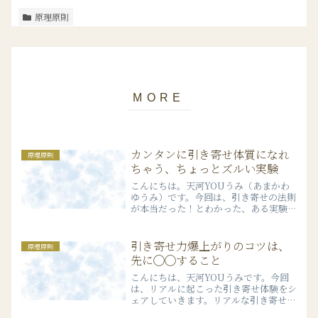
原理原則
カンタンに引き寄せ体質になれ
原理原則
ちゃう、ちょっとズルい実験
こんにちは。天河YOUうみ（あまかわ
ゆうみ）です。今回は、引き寄せの法則
が本当だった！とわかった、ある実験の
お話をご紹介します。引き寄せの法則を
実際にもうやっているという方も多いと
思うんですけれども、私はどんどん実験
引き寄せ力爆上がりのコツは、
原理原則
をしているわけなんですね...
先に◯◯すること
こんにちは、天河YOUうみです。今回
は、リアルに起こった引き寄せ体験をシ
ェアしていきます。リアルな引き寄せ体
験に触れることで、引き寄せを身近に感