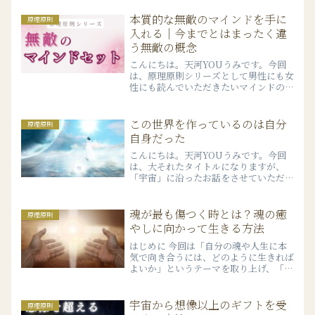
じていただけたらと思います。この動画
を撮っているのは2023年の年末なので
本質的な無敵のマインドを手に
原理原則
すが、どうしても年内に...
入れる｜今までとはまったく違
う無敵の概念
こんにちは。天河YOUうみです。今回
は、原理原則シリーズとして男性にも女
性にも読んでいただきたいマインドのお
話をお伝えします。「無敵になれる」っ
てすごく嬉しいですよね。「無敵」とい
う言葉に対して男性的な完全性のイメー
この世界を作っているのは自分
原理原則
ジを持たれる方もいるかも...
自身だった
こんにちは。天河YOUうみです。今回
は、大それたタイトルになりますが、
「宇宙」に沿ったお話をさせていただき
ます。↓この記事の内容はYoutube動
画でも確認できます。エネルギーのトー
ラス構造ちょっと専門的かもしれないの
魂が最も傷つく時とは？魂の癒
原理原則
ですが、エネルギーの流...
やしに向かって生きる方法
はじめに 今回は「自分の魂や人生に本
気で向き合うには、どのように生きれば
よいか」というテーマを取り上げ、「魂
の痛み」とは何かを深掘りします。今回
の記事を動画で見たい方はこちらからど
うぞ！ 目に見えない世界を前提にする
宇宙から想像以上のギフトを受
原理原則
空気が目に見えないのと同...