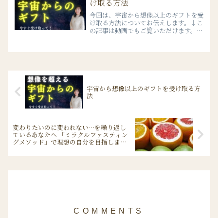
け取る方法
今回は、宇宙から想像以上のギフトを受
け取る方法についてお伝えします。↓こ
の記事は動画でもご覧いただけます。実
は今、勉強の一つとして「思考は現実化
する」という本を読んでいます。とても
有名な本なんですけれども。その本の中
に、今日から半年間、何ら...
宇宙から想像以上のギフトを受け取る方
法
変わりたいのに変われない…を繰り返し
ているあなたへ 「ミラクルファスティン
グメソッド」で理想の自分を目指しませ
んか？